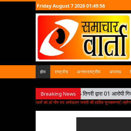
Friday August 7 2026 01:49:58
होम
राष्ट्रीय
अन्तरराष्ट्रीय
अपराध
क पर दिनदहाड़े लूट का खुलासा, PS तिगरी द्वारा 01 आरोपी गिरफ्तार
Breaking News
परिणाम। सभी पाठकों को डॉ भीम राव अम्बेडकर जयंती की हार्दिक शुभकामनाएँ।श्रीनगर लोकसभ