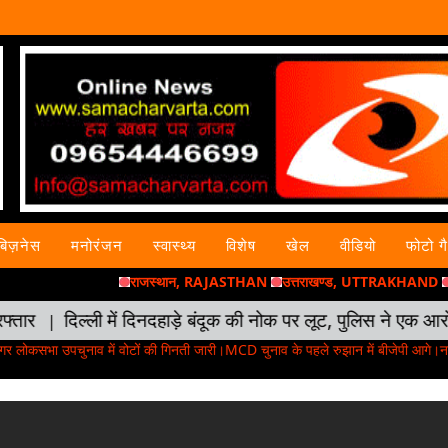
बिज़नेस
मनोरंजन
स्वास्थ्य
विशेष
खेल
वीडियो
फोटो ग
राजस्थान, RAJASTHAN
उत्तराखण्ड, UTTRAKHAND
महारा
दिल्ली में दिनदहाड़े बंदूक की नोक पर लूट, पुलिस ने एक आरोपी को
|
ा उपचुनाव में वोटों की गिनती जारी।MCD चुनाव के पहले रुझान में बीजेपी आगे।नगर निगम च